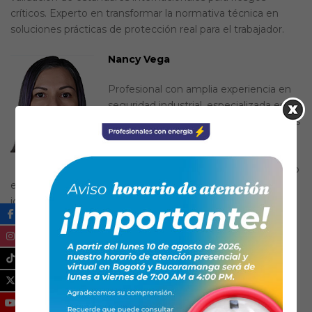
críticos. Experto en transformar la normativa técnica en
soluciones prácticas de protección real para el trabajador.
Nancy Vega
Profesional con amplia experiencia en
seguridad industrial, especializada en la
asesoría técnica y comercial de equipos
de protección personal (EPP) para la
industria y el sector petrolero. Con
amplia trayectoria en acompañamiento
en campo y asesoría a nivel industrial, orientada a la
identificación de necesidades y la implementación de
soluciones efectivas.
Ical