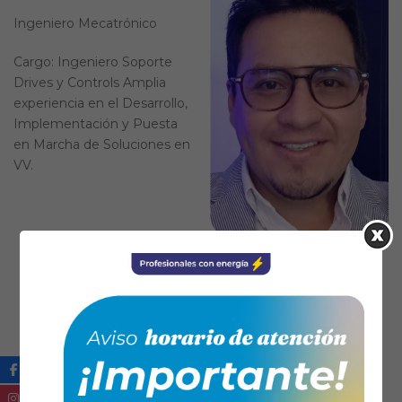
Ingeniero Mecatrónico
Cargo: Ingeniero Soporte
Drives y Controls Amplia
experiencia en el Desarrollo,
Implementación y Puesta
en Marcha de Soluciones en
VV.
CONTE Consejo Nacional de Técnicos
Electricistas
(57) 6017451350
contactenos@conte.org.co