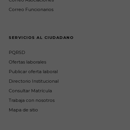
k
a
a
n
C
Correo Funcionarios
m
p
h
s
a
n
SERVICIOS AL CIUDADANO
n
e
PQRSD
l
Ofertas laborales
Publicar oferta laboral
Directorio Institucional
Consultar Matrícula
Trabaja con nosotros
Mapa de sitio