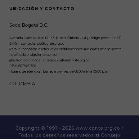
UBICACIÓN Y CONTACTO
Sede Bogotá D.C.
Avenida Calle 40 A # 13 – 09 Piso 9 Edificio UGI | Código postal: 110231
E-Mail: contactenos@conte.org.co
Para la recepción exclusiva de Notificaciones Judiciales se encuentra
habilitado el siguiente correo
electrónico notificacionesjudiciales@conte.org.co
PBX:
6017451350
Horario de atención: Lunes a viernes de 08:00 a.m a 05:00 p.m.
COLOMBIA
Copyright
© 1991 - 2026 www.conte.org.co /
Todos los derechos reservados al Consejo