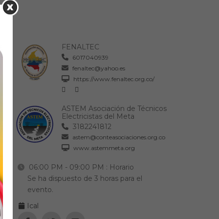
FENALTEC
6017040939
fenaltec@yahoo.es
https://www.fenaltec.org.co/
ASTEM Asociación de Técnicos
Electricistas del Meta
3182241812
astem@conteasociaciones.org.co
www.astemmeta.org
06:00 PM - 09:00 PM
: Horario
Se ha dispuesto de 3 horas para el
evento.
Ical