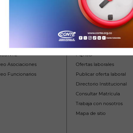
URSOS INTERNOS
SERVICIOS AL CIUDA
raCONTE
PQRSD
reo Asociaciones
Ofertas laborales
eo Funcionarios
Publicar oferta laboral
Directorio Institucional
Consultar Matrícula
Trabaja con nosotros
Mapa de sitio