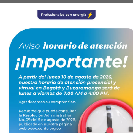
s digitales
iera Electricista.
TO GRATUITO!
IPCIÓN AQUÍ
 personas.
nto.