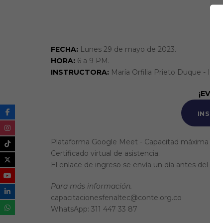
Webinario, Videoconferencia en plataforma
FECHA:
Lunes 29 de mayo de 2023.
HORA:
6 a 9 PM.
INSTRUCTORA:
María Orfilia Prieto Duque - Ingen
¡EVEN
INSCR
Plataforma Google Meet - Capacitad máxima 500
Certificado virtual de asistencia.
El enlace de ingreso se envía un día antes del eve
Para más información.
capacitacionesfenaltec@conte.org.co
WhatsApp: 311 447 33 87