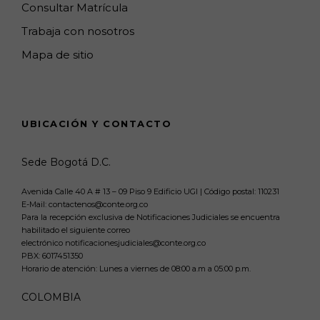
Consultar Matrícula
Trabaja con nosotros
Mapa de sitio
UBICACIÓN Y CONTACTO
Sede Bogotá D.C.
Avenida Calle 40 A # 13 – 09 Piso 9 Edificio UGI | Código postal: 110231
E-Mail: contactenos@conte.org.co
Para la recepción exclusiva de Notificaciones Judiciales se encuentra
habilitado el siguiente correo
electrónico notificacionesjudiciales@conte.org.co
PBX:
6017451350
Horario de atención: Lunes a viernes de 08:00 a.m a 05:00 p.m.
COLOMBIA