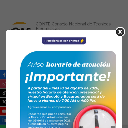
CONTE Consejo Nacional de Técnicos
Electricistas
(57) 6017451350
contactenos@conte.org.co
https://www.conte.org.co/
FENALTEC
6017040939
fenaltec@yahoo.es
https://www.fenaltec.org.co/
Ical