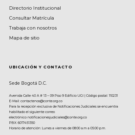
Directorio Institucional
Consultar Matrícula
Trabaja con nosotros
Mapa de sitio
UBICACIÓN Y CONTACTO
Sede Bogotá D.C.
Avenida Calle 40 A # 13 – 09 Piso 9 Edificio UGI | Código postal: 110231
E-Mail: contactenos@conte.org.co
Para la recepción exclusiva de Notificaciones Judiciales se encuentra
habilitado el siguiente correo
electrónico notificacionesjudiciales@conte.org.co
PBX:
6017451350
Horario de atención: Lunes a viernes de 08:00 a.m a 05:00 p.m.