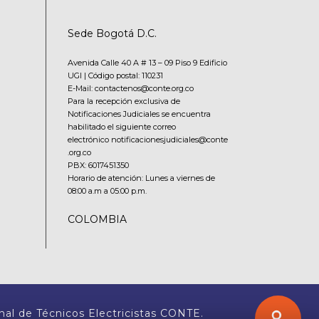
Sede Bogotá D.C.
Avenida Calle 40 A # 13 – 09 Piso 9 Edificio
UGI | Código postal: 110231
E-Mail: contactenos@conte.org.co
Para la recepción exclusiva de
Notificaciones Judiciales se encuentra
habilitado el siguiente correo
electrónico notificacionesjudiciales@conte
.org.co
PBX:
6017451350
Horario de atención: Lunes a viernes de
08:00 a.m a 05:00 p.m.
COLOMBIA
nal de Técnicos Electricistas CONTE.