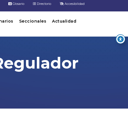
Glosario
Directorio
Accesibilidad
inarios
Seccionales
Actualidad
 Regulador