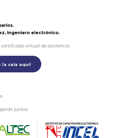
arios.
z, ingeniero electrónico.
certificado virtual de asistencia.
 la sala aquí!
co
ajando juntos: