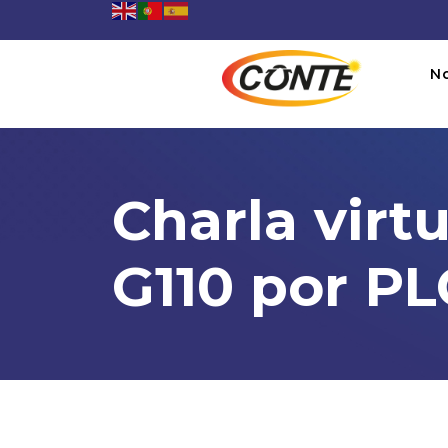
N
Charla virt
G110 por PL
Charla virtual: Manejo del
06:00PM To 09:00PM -
25/03/2026