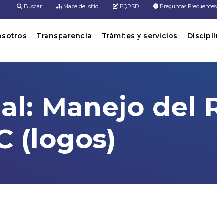
Buscar
Mapa del sitio
PQRSD
Preguntas Frecuentes
osotros
Transparencia
Trámites y servicios
Discipl
ual: Manejo del
C (logos)
 Regulador G110 por PLC (logos)