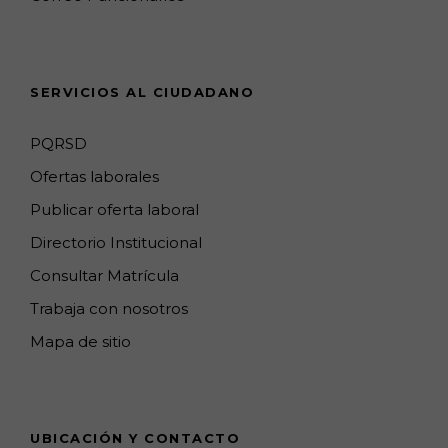
m
p
h
s
a
n
SERVICIOS AL CIUDADANO
n
e
PQRSD
l
Ofertas laborales
Publicar oferta laboral
Directorio Institucional
Consultar Matrícula
Trabaja con nosotros
Mapa de sitio
UBICACIÓN Y CONTACTO