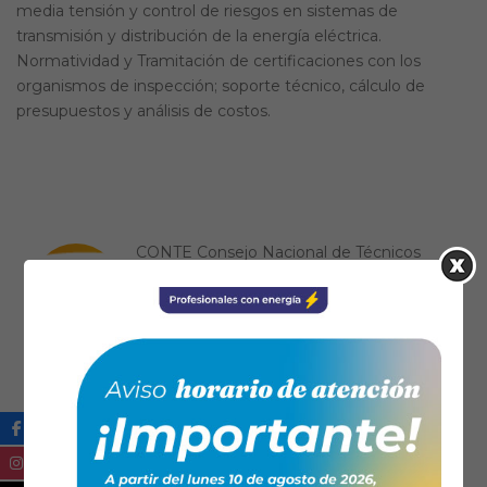
media tensión y control de riesgos en sistemas de
transmisión y distribución de la energía eléctrica.
Normatividad y Tramitación de certificaciones con los
organismos de inspección; soporte técnico, cálculo de
presupuestos y análisis de costos.
CONTE Consejo Nacional de Técnicos
Electricistas
(57) 6017451350
contactenos@conte.org.co
https://www.conte.org.co/
FENALTEC
6017040939
fenaltec@yahoo.es
https://www.fenaltec.org.co/