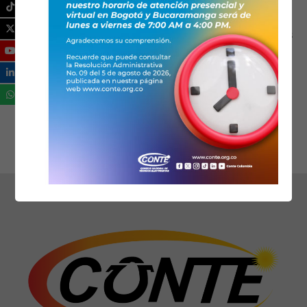
ASTEM Asociación de Técnicos Electricistas
del Meta
3182241812
astem@conteasociaciones.org.co
www.astemmeta.org
Ical