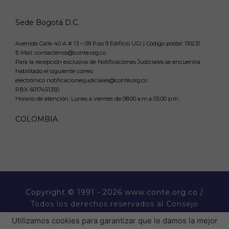
Sede Bogotá D.C.
Avenida Calle 40 A # 13 – 09 Piso 9 Edificio UGI | Código postal: 110231
E-Mail: contactenos@conte.org.co
Para la recepción exclusiva de Notificaciones Judiciales se encuentra
habilitado el siguiente correo
electrónico notificacionesjudiciales@conte.org.co
PBX:
6017451350
Horario de atención: Lunes a viernes de 08:00 a.m a 05:00 p.m.
COLOMBIA
Copyright
© 1991 - 2026 www.conte.org.co /
Todos los derechos reservados al Consejo
Nacional de Técnicos Electricistas CONTE.
Utilizamos cookies para garantizar que le damos la mejor