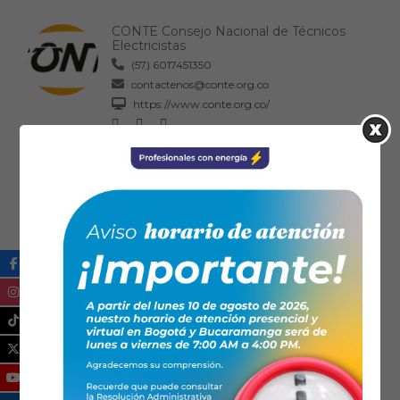
CONTE Consejo Nacional de Técnicos
Electricistas
(57) 6017451350
contactenos@conte.org.co
https://www.conte.org.co/
FENALTEC
6017040939
fenaltec@yahoo.es
https://www.fenaltec.org.co/
ATEEQ Asociación de Técnicos Electricistas
y Electromecánicos del Quindío
6067489177
ateeq@conteasociaciones.org.co
www.ateequindio.com
Ical