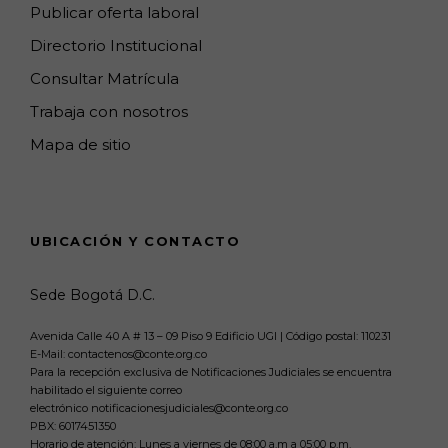
Publicar oferta laboral
Directorio Institucional
Consultar Matrícula
Trabaja con nosotros
Mapa de sitio
UBICACIÓN Y CONTACTO
Sede Bogotá D.C.
Avenida Calle 40 A # 13 – 09 Piso 9 Edificio UGI | Código postal: 110231
E-Mail: contactenos@conte.org.co
Para la recepción exclusiva de Notificaciones Judiciales se encuentra
habilitado el siguiente correo
electrónico notificacionesjudiciales@conte.org.co
PBX:
6017451350
Horario de atención: Lunes a viernes de 08:00 a.m a 05:00 p.m.