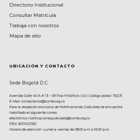
Directorio Institucional
Consultar Matrícula
Trabaja con nosotros
Mapa de sitio
UBICACIÓN Y CONTACTO
Sede Bogotá D.C.
Avenida Calle 40 A # 13 – 09 Piso 9 Edificio UGI | Código postal: 110231
E-Mail: contactenos@conte.org.co
Para la recepción exclusiva de Notificaciones Judiciales se encuentra
habilitado el siguiente correo
electrónico notificacionesjudiciales@conte.org.co
PBX:
6017451350
Horario de atención: Lunes a viernes de 08:00 a.m a 05:00 p.m.