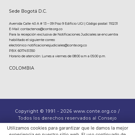
Sede Bogotá D.C.
Avenida Calle 40 A # 13 – 09 Piso 9 Edificio UGI | Código postal: 110231
E-Mail: contactenos@conte.org.co
Para la recepción exclusiva de Notificaciones Judiciales se encuentra
habilitado el siguiente correo
electrónico notificacionesjudiciales@conte.org.co
PBX:
6017451350
Horario de atención: Lunes a viernes de 08:00 a.m a 05:00 p.m.
COLOMBIA
Copyright
© 1991 - 2026 www.conte.org.co /
Todos los derechos reservados al Consejo
Nacional de Técnicos Electricistas CONTE.
Utilizamos cookies para garantizar que le damos la mejor
experiencia en nuestro sitio web. El uso continuado de