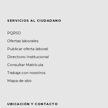
m
p
h
s
a
n
SERVICIOS AL CIUDADANO
n
e
PQRSD
l
Ofertas laborales
Publicar oferta laboral
Directorio Institucional
Consultar Matrícula
Trabaja con nosotros
Mapa de sitio
UBICACIÓN Y CONTACTO