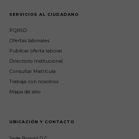
n
SERVICIOS AL CIUDADANO
n
e
PQRSD
l
Ofertas laborales
Publicar oferta laboral
Directorio Institucional
Consultar Matrícula
Trabaja con nosotros
Mapa de sitio
UBICACIÓN Y CONTACTO
Sede Bogotá D.C.