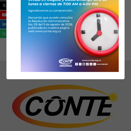
de Santander Cuna de la Libertad de
América
3187069346 – 3125846277
atecla@conteasociaciones.org.co
www.atecla.org
Ical