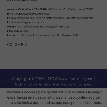
Avenida Calle 40 A # 13 – 09 Piso 9 Edificio UGI | Código postal: 110231
E-Mail: contactenos@conte.org.co
Para la recepción exclusiva de Notificaciones Judiciales se encuentra
habilitado el siguiente correo
electrónico notificacionesjudiciales@conte.org.co
PBX:
6017451350
Horario de atención: Lunes a viernes de 08:00 a.m a 05:00 p.m.
COLOMBIA
Copyright
© 1991 - 2026 www.conte.org.co /
Todos los derechos reservados al Consejo
Nacional de Técnicos Electricistas CONTE.
Utilizamos cookies para garantizar que le damos la mejor
experiencia en nuestro sitio web. El uso continuado de
� �  �� ����� ���  ��
este sitio indica que usted acepta esta política.
Leer más
.