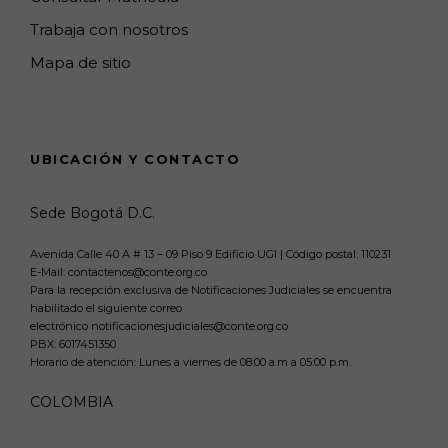
Trabaja con nosotros
Mapa de sitio
UBICACIÓN Y CONTACTO
Sede Bogotá D.C.
Avenida Calle 40 A # 13 – 09 Piso 9 Edificio UGI | Código postal: 110231
E-Mail: contactenos@conte.org.co
Para la recepción exclusiva de Notificaciones Judiciales se encuentra
habilitado el siguiente correo
electrónico notificacionesjudiciales@conte.org.co
PBX:
6017451350
Horario de atención: Lunes a viernes de 08:00 a.m a 05:00 p.m.
COLOMBIA