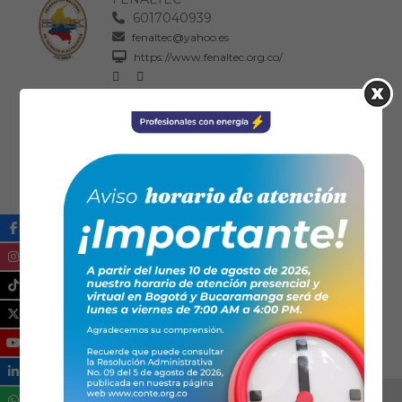
6017040939
fenaltec@yahoo.es
https://www.fenaltec.org.co/
ASOPROTELBO Asociación de
Profesionales de Técnicos Electricistas de
Boyacá
3104853571
asoprotelbo@conteasociaciones.org.co
www.asoprotelbo.org
06:00 PM - 09:00 PM
: Horario
Se ha dispuesto de 3 horas para el evento.
Ical