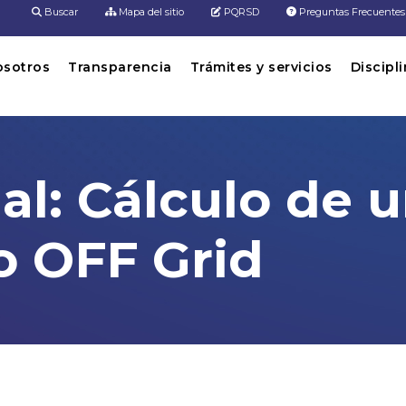
Buscar
Mapa del sitio
PQRSD
Preguntas Frecuentes
osotros
Transparencia
Trámites y servicios
Discipl
ual: Cálculo de 
o OFF Grid
 un Sistema Fotovoltaico OFF Grid
s digitales