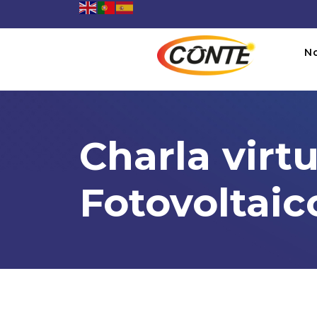
N
Charla virt
Fotovoltaic
Charla virtual: Cálculo de
06:00PM To 09:00PM -
07/03/2024
Webinario, Videoconferencia en plataforma