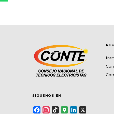
REC
Int
Cor
Corr
SÍGUENOS EN
F
I
T
G
L
X