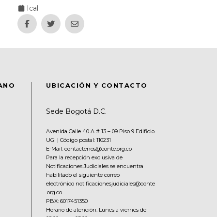
Ical
DANO
UBICACIÓN Y CONTACTO
Sede Bogotá D.C.
Avenida Calle 40 A # 13 – 09 Piso 9 Edificio
UGI | Código postal: 110231
E-Mail: contactenos@conte.org.co
Para la recepción exclusiva de
Notificaciones Judiciales se encuentra
habilitado el siguiente correo
electrónico notificacionesjudiciales@conte
.org.co
PBX:
6017451350
Horario de atención: Lunes a viernes de