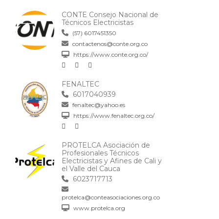
CONTE Consejo Nacional de
Técnicos Electricistas
(57) 6017451350
contactenos@conte.org.co
https://www.conte.org.co/
FENALTEC
6017040939
fenaltec@yahoo.es
https://www.fenaltec.org.co/
PROTELCA Asociación de
Profesionales Técnicos
Electricistas y Afines de Cali y
el Valle del Cauca
6023717713
protelca@conteasociaciones.org.co
www.protelca.org