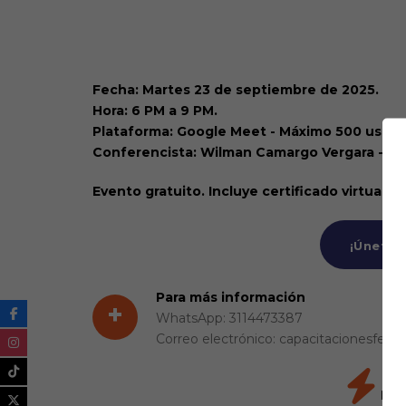
Webinario, Videoconferencia en plataforma
Fecha: Martes 23 de septiembre de 2025.
Hora: 6 PM a 9 PM.
Plataforma: Google Meet - Máximo 500 usuari
Conferencista: Wilman Camargo Vergara - In
Evento gratuito. Incluye certificado virtual de
¡Únete a
Para más información
+
WhatsApp: 3114473387
Correo electrónico: capacitacionesfena
Per