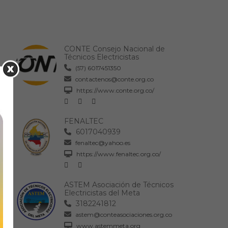
CONTE Consejo Nacional de
Técnicos Electricistas
(57) 6017451350
contactenos@conte.org.co
https://www.conte.org.co/
FENALTEC
6017040939
fenaltec@yahoo.es
https://www.fenaltec.org.co/
ASTEM Asociación de Técnicos
Electricistas del Meta
3182241812
astem@conteasociaciones.org.co
www.astemmeta.org