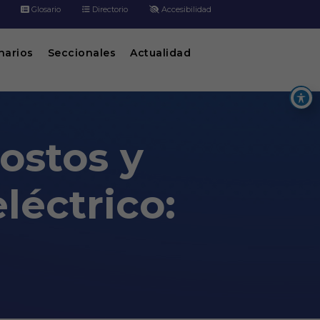
Glosario
Directorio
Accesibilidad
inarios
Seccionales
Actualidad
costos y
léctrico:
trico: Desafíos y soluciones