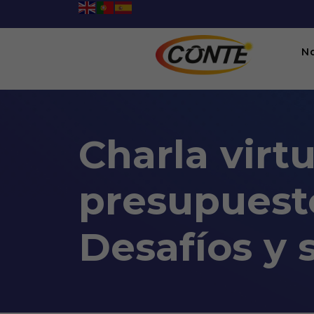
N
Charla virtu
presupuesto
Desafíos y 
Charla virtual: Análisis de
06:00PM To 09:00PM -
23/09/2025