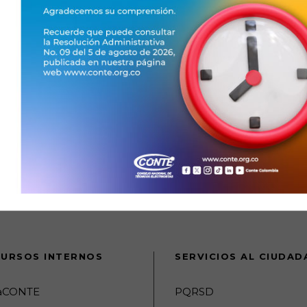
de trabajo en el sector eléctrico,
tiva y de diseño de proyectos para el
ión de Energía Eléctrica en Media y
cos para maniobras en Alta Tensión,
medición en subestaciones de alta a
 transmisión y distribución de la
certificaciones con los organismos de
os y análisis de costos.
URSOS INTERNOS
SERVICIOS AL CIUDA
raCONTE
PQRSD