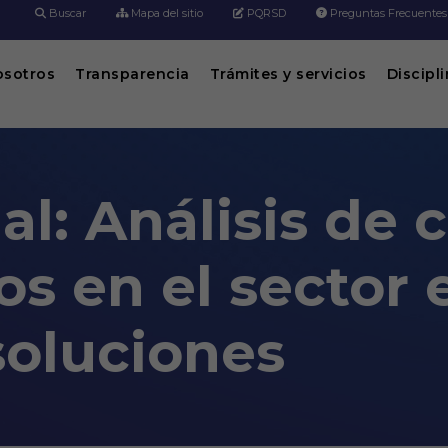
Buscar
Mapa del sitio
PQRSD
Preguntas Frecuentes
osotros
Transparencia
Trámites y servicios
Discipl
al: Análisis de 
s en el sector e
soluciones
 costos y presupuestos en el sector eléc