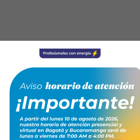
s digitales
os.
geniero Mecánico.
 asistencia.
 la sala aquí!
ltec@conte.org.co
fil conferencista