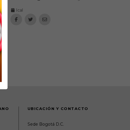
Ical
DANO
UBICACIÓN Y CONTACTO
Sede Bogotá D.C.