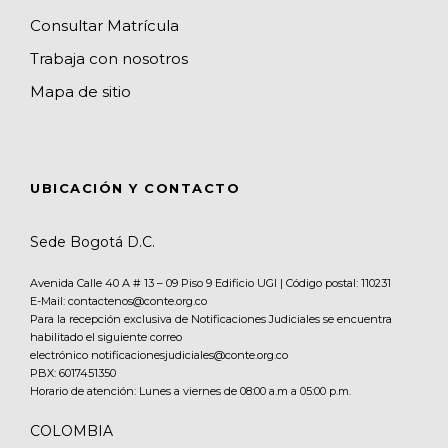
Consultar Matrícula
Trabaja con nosotros
Mapa de sitio
UBICACIÓN Y CONTACTO
Sede Bogotá D.C.
Avenida Calle 40 A # 13 – 09 Piso 9 Edificio UGI | Código postal: 110231
E-Mail: contactenos@conte.org.co
Para la recepción exclusiva de Notificaciones Judiciales se encuentra
habilitado el siguiente correo
electrónico notificacionesjudiciales@conte.org.co
PBX:
6017451350
Horario de atención: Lunes a viernes de 08:00 a.m a 05:00 p.m.
COLOMBIA