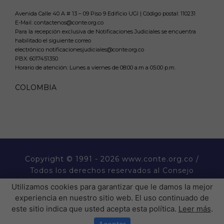
Avenida Calle 40 A # 13 – 09 Piso 9 Edificio UGI | Código postal: 110231
E-Mail: contactenos@conte.org.co
Para la recepción exclusiva de Notificaciones Judiciales se encuentra
habilitado el siguiente correo
electrónico notificacionesjudiciales@conte.org.co
PBX:
6017451350
Horario de atención: Lunes a viernes de 08:00 a.m a 05:00 p.m.
COLOMBIA
Copyright
© 1991 - 2026 www.conte.org.co /
Todos los derechos reservados al Consejo
Nacional de Técnicos Electricistas CONTE.
Utilizamos cookies para garantizar que le damos la mejor
experiencia en nuestro sitio web. El uso continuado de
este sitio indica que usted acepta esta política.
Leer más
.
� �  �� ����� ���  ��
�H��������P�����������