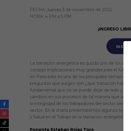
FECHA: Jueves 3 de noviembre de 2022.
HORA: 4 PM a 5 PM.
¡INGRESO LIBR
INSCR
La transición energética es quizás uno de los deb
consigo implicaciones muy grandes para el futur
en París este es uno de los principales temas en 
preguntas que surgen son ¿qué transición hacer?
fundamental que no se puede dejar de lado y es 
cambios en sus procesos de tal manera que se cu
la integridad de los trabajadores del sector siend
sector. En la charla presentaremos algunos temas
y Salud en el Trabajo en la transición energética de
Ponente Esteban Rojas Toro