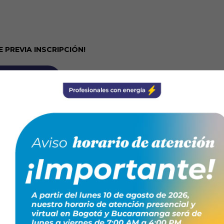
E PREVIA INSCRIPCIÓN!
IPCIÓN AQUÍ
ates más sonados y discutidos en la actualidad; que trae
o de la energía en Colombia y el mundo. Desde la COP 21
las agendas públicas de las naciones y entonces las
 y ¿cómo hacerla?; sin embargo, hay un tema
entender cómo nuestras industrias adoptarán estos
enten con óptimos niveles de seguridad y se salvaguarde
o igual o más productivos de lo que es actualmente el
 para debatir y así mismo poner en la mesa a la Seguridad
l país.