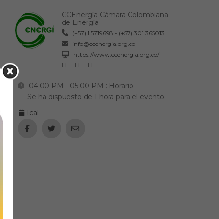
CCEnergía Cámara Colombiana
de Energía
(+57) 1 5719698 - (+57) 301 365013
info@ccenergia.org.co
https://www.ccenergia.org.co/
04:00 PM - 05:00 PM
: Horario
Se ha dispuesto de 1 hora para el evento.
Ical