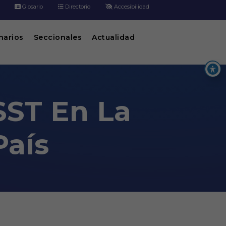
Glosario
Directorio
Accesibilidad
inarios
Seccionales
Actualidad
SST En La
País
aís