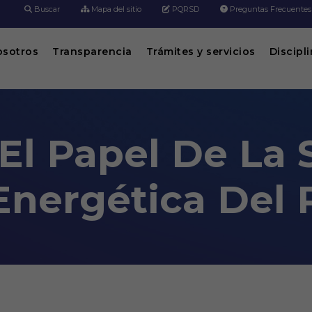
Buscar
Mapa del sitio
PQRSD
Preguntas Frecuentes
osotros
Transparencia
Trámites y servicios
Discipl
El Papel De La 
Energética Del 
SST En La Transición Energética Del P
s digitales