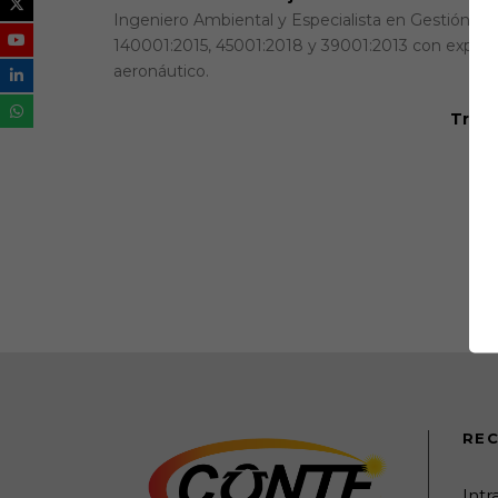
Ingeniero Ambiental y Especialista en Gestión de 
140001:2015, 45001:2018 y 39001:2013 con experien
aeronáutico.
Traba
REC
Int