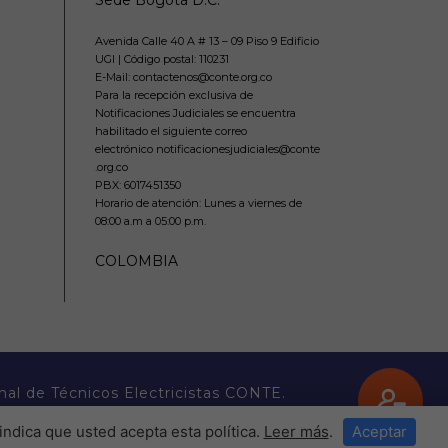
Avenida Calle 40 A # 13 – 09 Piso 9 Edificio
UGI | Código postal: 110231
E-Mail: contactenos@conte.org.co
Para la recepción exclusiva de
Notificaciones Judiciales se encuentra
habilitado el siguiente correo
electrónico notificacionesjudiciales@conte
.org.co
PBX:
6017451350
Horario de atención: Lunes a viernes de
08:00 a.m a 05:00 p.m.
COLOMBIA
nal de Técnicos Electricistas CONTE.
indica que usted acepta esta política.
Leer más
.
Aceptar
���P��� �