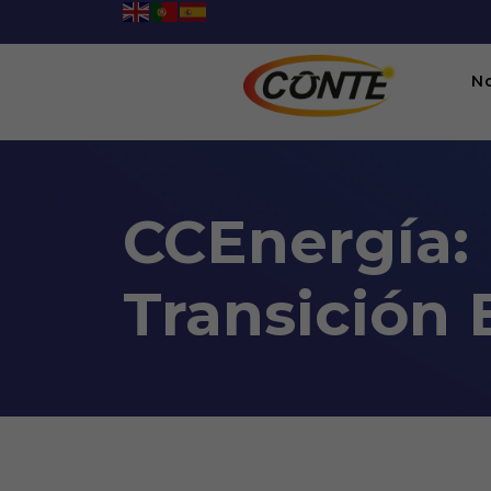
N
CCEnergía: 
Transición 
CCEnergía: El Papel De La 
04:00PM To 05:00PM -
03/11/2022
Webinario, Videoconferencia en plataforma