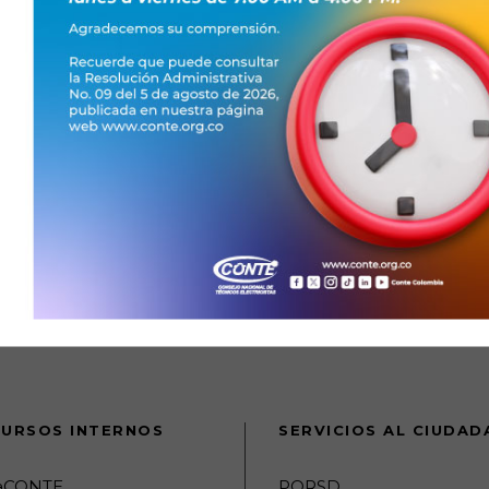
la Seguridad y Salud en el Trabajo; Auditor ISO 9001:2015,
cia en los sectores de servicios, hidrocarburos y
jando juntos:
URSOS INTERNOS
SERVICIOS AL CIUDA
raCONTE
PQRSD