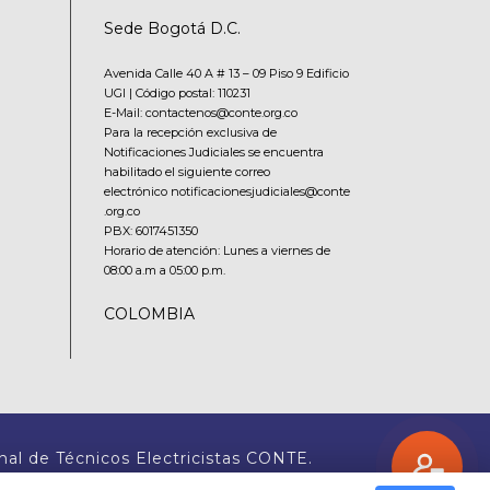
Sede Bogotá D.C.
Avenida Calle 40 A # 13 – 09 Piso 9 Edificio
UGI | Código postal: 110231
E-Mail: contactenos@conte.org.co
Para la recepción exclusiva de
Notificaciones Judiciales se encuentra
habilitado el siguiente correo
electrónico notificacionesjudiciales@conte
.org.co
PBX:
6017451350
Horario de atención: Lunes a viernes de
08:00 a.m a 05:00 p.m.
COLOMBIA
nal de Técnicos Electricistas CONTE.