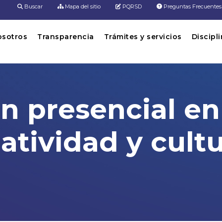
Buscar
Mapa del sitio
PQRSD
Preguntas Frecuentes
osotros
Transparencia
Trámites y servicios
Discipl
n presencial en
atividad y cult
 Barbosa: Retie, normatividad y cultur