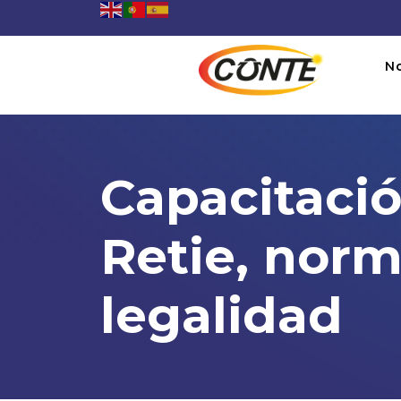
N
Capacitació
Retie, norm
legalidad
Capacitación presencial en
07:30AM To 05:00PM -
22/03/2025