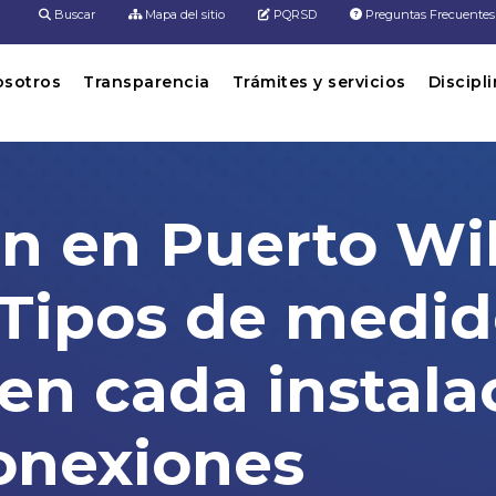
Buscar
Mapa del sitio
PQRSD
Preguntas Frecuentes
osotros
Transparencia
Trámites y servicios
Discipl
n en Puerto Wi
 Tipos de medid
en cada instala
conexiones
lches, Santander: Tipos de medidores