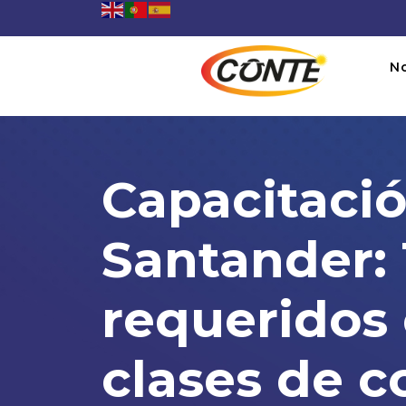
N
Capacitació
Santander:
requeridos 
clases de 
Capacitación en Puerto Wi