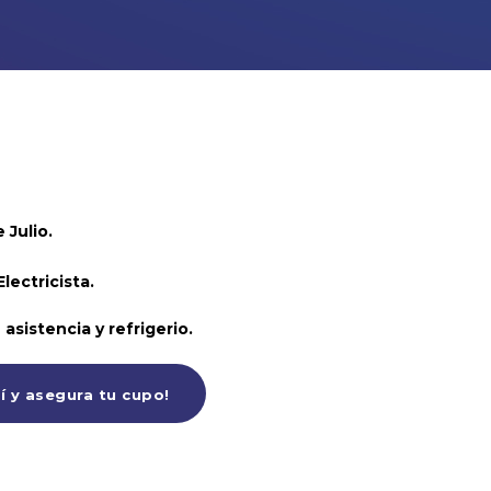
nexiones
s digitales
 Julio.
lectricista.
 asistencia y refrigerio.
í y asegura tu cupo!