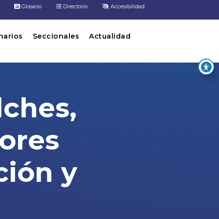
Glosario
Directorio
Accesibilidad
inarios
Seccionales
Actualidad
lches,
ores
ción y
 requeridos en cada