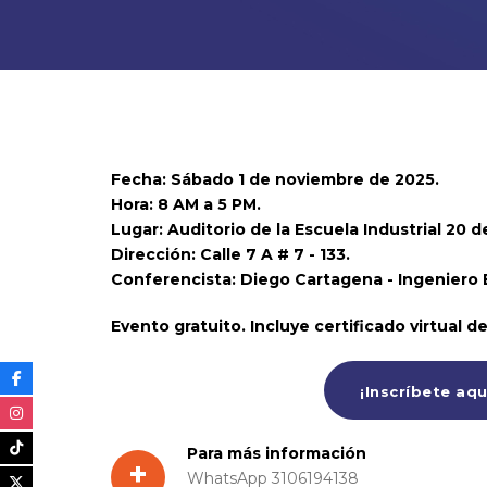
instalación y clases de co
08:00AM To 05:00PM -
01/11/2025
Webinario, Videoconferencia en plataforma
Fecha: Sábado 1 de noviembre de 2025.
Hora: 8 AM a 5 PM.
Lugar: Auditorio de la Escuela Industrial 20 de
Dirección: Calle 7 A # 7 - 133.
Conferencista: Diego Cartagena - Ingeniero E
Evento gratuito. Incluye certificado virtual de
¡Inscríbete aqu
Para más información
+
WhatsApp 3106194138