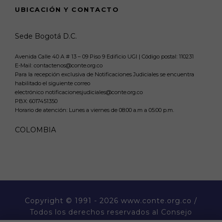
UBICACIÓN Y CONTACTO
Sede Bogotá D.C.
Avenida Calle 40 A # 13 – 09 Piso 9 Edificio UGI | Código postal: 110231
E-Mail: contactenos@conte.org.co
Para la recepción exclusiva de Notificaciones Judiciales se encuentra
habilitado el siguiente correo
electrónico notificacionesjudiciales@conte.org.co
PBX:
6017451350
Horario de atención: Lunes a viernes de 08:00 a.m a 05:00 p.m.
COLOMBIA
Copyright
© 1991 - 2026 www.conte.org.co /
Todos los derechos reservados al Consejo