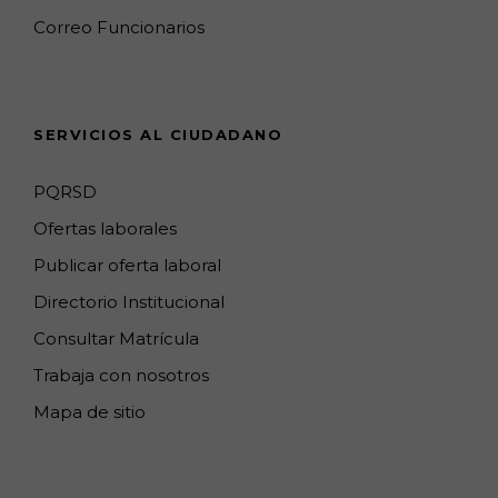
k
a
a
n
C
Correo Funcionarios
m
p
h
s
a
n
SERVICIOS AL CIUDADANO
n
e
PQRSD
l
Ofertas laborales
Publicar oferta laboral
Directorio Institucional
Consultar Matrícula
Trabaja con nosotros
Mapa de sitio