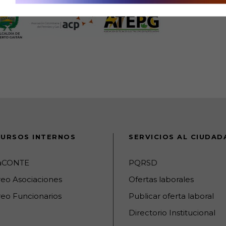
URSOS INTERNOS
SERVICIOS AL CIUDA
raCONTE
PQRSD
reo Asociaciones
Ofertas laborales
eo Funcionarios
Publicar oferta laboral
Directorio Institucional