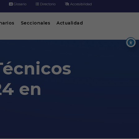
Glosario
Directorio
Accesibilidad
inarios
Seccionales
Actualidad
Técnicos
24 en
 en Puerto Gaitán, Meta