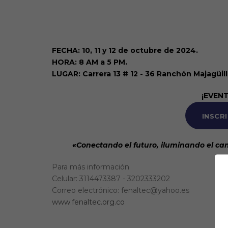
FECHA: 10, 11 y 12 de octubre de 2024.
HORA: 8 AM a 5 PM.
LUGAR: Carrera 13 # 12 - 36 Ranchón Majagüill
¡EVEN
INSCR
«Conectando el futuro, iluminando el cam
Para más información
Celular: 3114473387 - 3202333202
Correo electrónico: fenaltec@yahoo.es
www.fenaltec.org.co