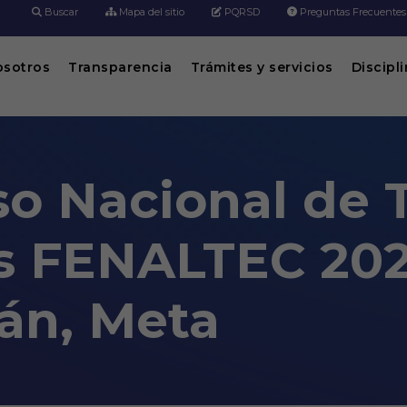
Buscar
Mapa del sitio
PQRSD
Preguntas Frecuentes
osotros
Transparencia
Trámites y servicios
Discipl
so Nacional de 
tas FENALTEC 20
án, Meta
Técnicos Electricistas FENALTEC 2024