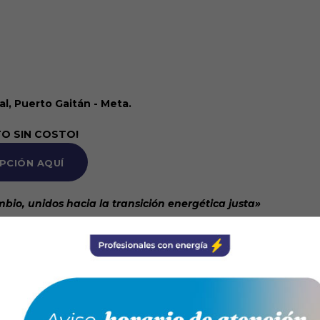
al, Puerto Gaitán - Meta.
TO SIN COSTO!
IPCIÓN AQUÍ
bio, unidos hacia la transición energética justa»