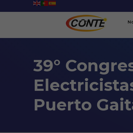
N
39° Congre
Electricis
Puerto Gait
39° Congreso Nacional de 
08:00AM To 05:00PM -
10/10/2024