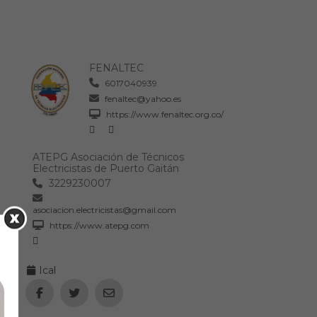
FENALTEC
6017040939
fenaltec@yahoo.es
https://www.fenaltec.org.co/
ATEPG Asociación de Técnicos
Electricistas de Puerto Gaitán
3229230007
asociacion.electricistas@gmail.com
https://www.atepg.com
Ical