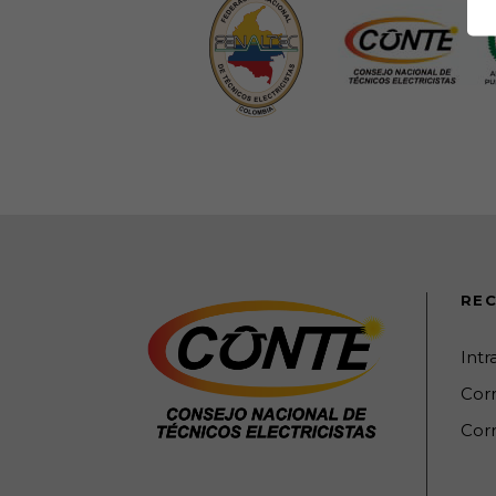
REC
Int
Cor
Corr