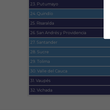
23. Putumayo
24. Quindío
25. Risaralda
26. San Andrés y Providencia
27. Santander
28. Sucre
29. Tolima
30. Valle del Cauca
31. Vaupés
32. Vichada