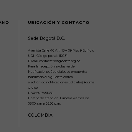
DANO
UBICACIÓN Y CONTACTO
Sede Bogotá D.C.
Avenida Calle 40 A # 13 – 09 Piso 9 Edificio
UGI | Código postal: 110231
E-Mail: contactenos@conte.org.co
Para la recepción exclusiva de
Notificaciones Judiciales se encuentra
habilitado el siguiente correo
electrónico notificacionesjudiciales@conte
.org.co
PBX:
6017451350
Horario de atención: Lunes a viernes de
08:00 a.m a 05:00 p.m.
COLOMBIA