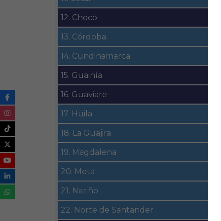
12. Chocó
13. Córdoba
14. Cundinamarca
15. Guainía
16. Guaviare
17. Huila
18. La Guajira
19. Magdalena
20. Meta
21. Nariño
22. Norte de Santander