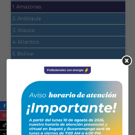
1. Amazonas
2. Antioquia
3. Arauca
4. Atlántico
5. Bolívar
6. Boyacá
7. Caldas
8. Caquetá
9. Casanare
10. Cauca
11. Cesar