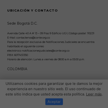
UBICACIÓN Y CONTACTO
Sede Bogotá D.C.
Avenida Calle 40 A # 13 – 09 Piso 9 Edificio UGI | Código postal: 110231
E-Mail: contactenos@conte.org.co
Para la recepción exclusiva de Notificaciones Judiciales se encuentra
habilitado el siguiente correo
electrónico notificacionesjudiciales@conte.org.co
PBX:
6017451350
Horario de atención: Lunes a viernes de 08:00 a.m a 05:00 p.m.
COLOMBIA
Utilizamos cookies para garantizar que le damos la mejor
experiencia en nuestro sitio web. El uso continuado de
este sitio indica que usted acepta esta política.
Leer más
.
Aceptar
Copyright
© 1991 - 2026 www.conte.org.co /