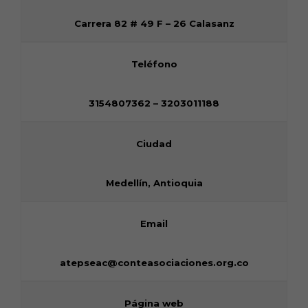
Carrera 82 # 49 F – 26 Calasanz
Teléfono
3154807362 – 3203011188
Ciudad
Medellín, Antioquia
Email
atepseac@conteasociaciones.org.co
Página web