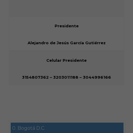
Presidente
Alejandro de Jesús García Gutiérrez
Celular Presidente
3154807362 – 3203011188 – 3044996166
0. Bogotá D.C.