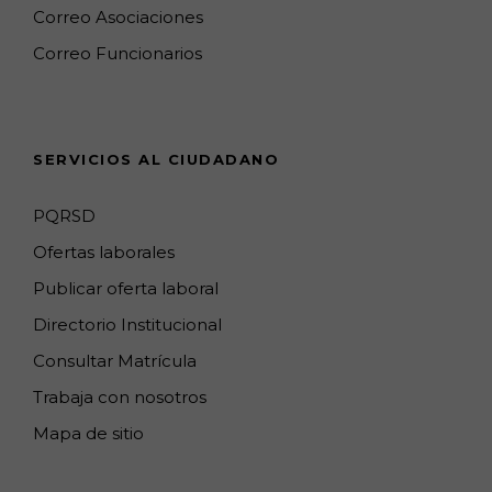
o
r
M
I
e
Correo Asociaciones
k
a
a
n
C
Correo Funcionarios
m
p
h
s
a
n
SERVICIOS AL CIUDADANO
n
e
PQRSD
l
Ofertas laborales
Publicar oferta laboral
Directorio Institucional
Consultar Matrícula
Trabaja con nosotros
Mapa de sitio