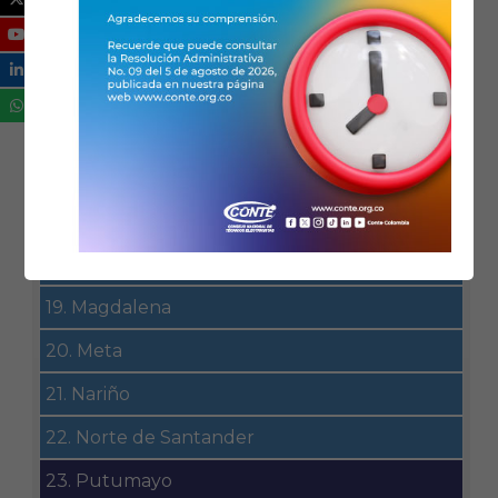
12. Chocó
13. Córdoba
14. Cundinamarca
15. Guainía
16. Guaviare
17. Huila
18. La Guajira
19. Magdalena
20. Meta
21. Nariño
22. Norte de Santander
23. Putumayo